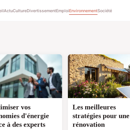
il
Actu
Culture
Divertissement
Emploi
Environnement
Société
imiser vos
Les meilleures
nomies d'énergie
stratégies pour une
ce à des experts
rénovation