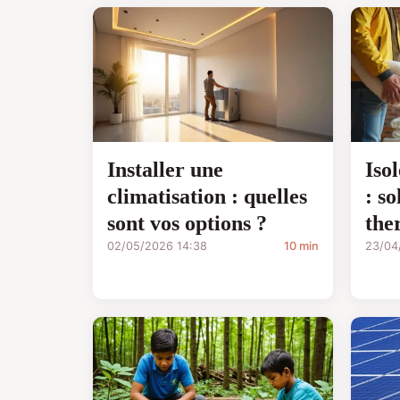
Installer une
Iso
climatisation : quelles
: so
sont vos options ?
the
02/05/2026 14:38
10 min
23/04