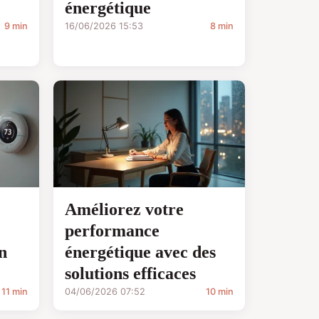
énergétique
9 min
16/06/2026 15:53
8 min
Améliorez votre
performance
n
énergétique avec des
solutions efficaces
11 min
04/06/2026 07:52
10 min