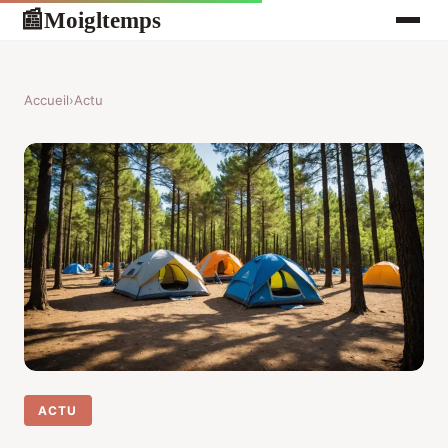
Moigltemps
📰
Accueil
›
Actu
ACTU